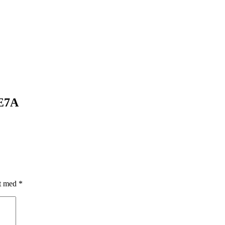
E7A
et med
*