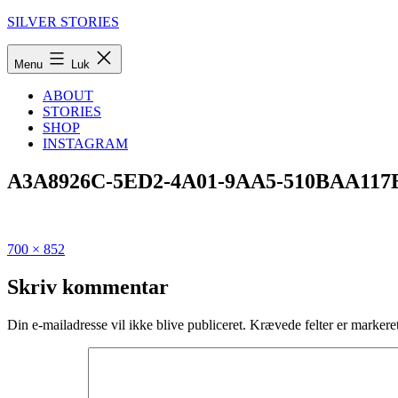
Fortsæt
SILVER STORIES
til
indhold
Menu
Luk
ABOUT
STORIES
SHOP
INSTAGRAM
A3A8926C-5ED2-4A01-9AA5-510BAA117
Fuld
Udgivet
700 × 852
størrelse
i
Den
Skriv kommentar
ultimative
guide
Din e-mailadresse vil ikke blive publiceret.
Krævede felter er marker
til
Bornholm
om
vinteren