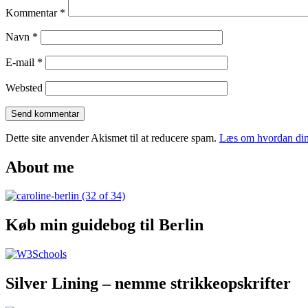
Kommentar
*
Navn
*
E-mail
*
Websted
Dette site anvender Akismet til at reducere spam.
Læs om hvordan din
About me
Køb min guidebog til Berlin
Silver Lining – nemme strikkeopskrifter