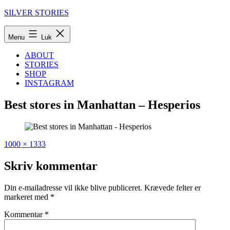
Fortsæt
SILVER STORIES
til
indhold
Menu
Luk
ABOUT
STORIES
SHOP
INSTAGRAM
Best stores in Manhattan – Hesperios
Fuld
Udgivet
1000 × 1333
størrelse
i
The
Skriv kommentar
hip,
trendy
Din e-mailadresse vil ikke blive publiceret.
Krævede felter er
guide:
markeret med
*
The
coolest
Kommentar
*
stores
you