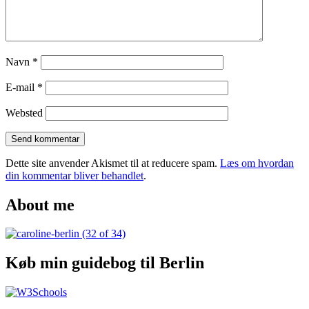
must
visit
in
Soho,
NYC
Navn
*
E-mail
*
Websted
Dette site anvender Akismet til at reducere spam.
Læs om hvordan
din kommentar bliver behandlet
.
About me
Køb min guidebog til Berlin