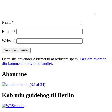
and
around
LA
Navn
*
E-mail
*
Websted
Dette site anvender Akismet til at reducere spam.
Læs om hvordan
din kommentar bliver behandlet
.
About me
Køb min guidebog til Berlin