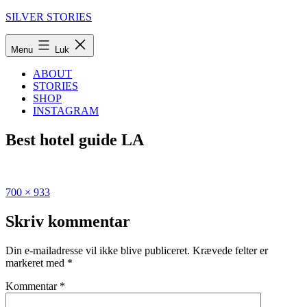
Fortsæt
SILVER STORIES
til
indhold
Menu
Luk
ABOUT
STORIES
SHOP
INSTAGRAM
Best hotel guide LA
Fuld
Udgivet
700 × 933
størrelse
i
LA
Skriv kommentar
hipster
guide:
Din e-mailadresse vil ikke blive publiceret.
Krævede felter er
30
markeret med
*
things
to
Kommentar
*
do
in