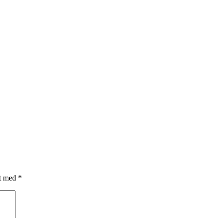
et med
*