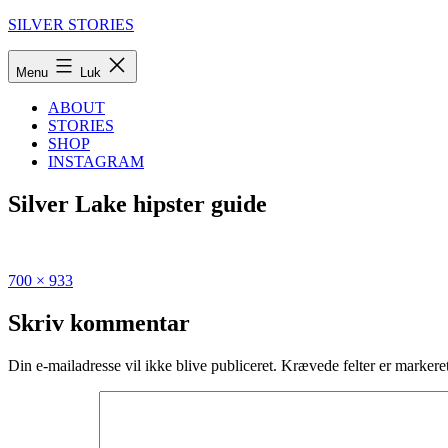
Fortsæt
SILVER STORIES
til
indhold
Menu
Luk
ABOUT
STORIES
SHOP
INSTAGRAM
Silver Lake hipster guide
Fuld
Udgivet
700 × 933
størrelse
i
LA
Skriv kommentar
hipster
guide:
Din e-mailadresse vil ikke blive publiceret.
Krævede felter er marker
30
things
to
do
in