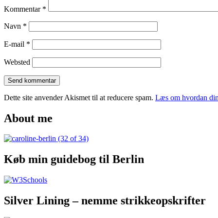
and
Kommentar
*
around
LA
Navn
*
E-mail
*
Websted
Dette site anvender Akismet til at reducere spam.
Læs om hvordan din
About me
Køb min guidebog til Berlin
Silver Lining – nemme strikkeopskrifter