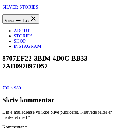
Fortsæt
SILVER STORIES
til
indhold
Menu
Luk
ABOUT
STORIES
SHOP
INSTAGRAM
8707EF22-3BD4-4D0C-BB33-
7AD097097D57
Fuld
Udgivet
700 × 980
størrelse
i
Den
Skriv kommentar
ultimative
guide
Din e-mailadresse vil ikke blive publiceret.
Krævede felter er
til
markeret med
*
Cypern
Kommentar
*