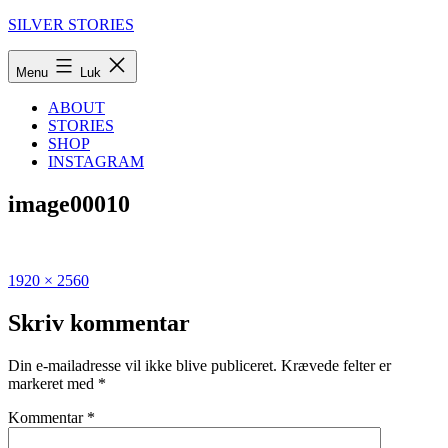
Fortsæt
SILVER STORIES
til
indhold
Menu
Luk
ABOUT
STORIES
SHOP
INSTAGRAM
image00010
Fuld
Udgivet
1920 × 2560
størrelse
i
Den
Skriv kommentar
ultimative
guide
Din e-mailadresse vil ikke blive publiceret.
Krævede felter er
til
markeret med
*
Cypern
Kommentar
*