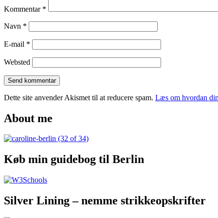
Kommentar
*
Navn
*
E-mail
*
Websted
Dette site anvender Akismet til at reducere spam.
Læs om hvordan din
About me
Køb min guidebog til Berlin
Silver Lining – nemme strikkeopskrifter