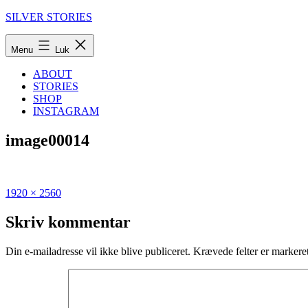
Fortsæt
SILVER STORIES
til
indhold
Menu
Luk
ABOUT
STORIES
SHOP
INSTAGRAM
image00014
Fuld
Udgivet
1920 × 2560
størrelse
i
Den
Skriv kommentar
ultimative
guide
Din e-mailadresse vil ikke blive publiceret.
Krævede felter er marker
til
Cypern