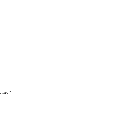
et med
*