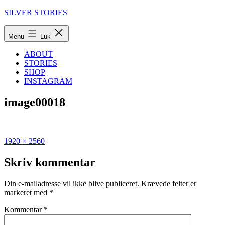
Fortsæt
SILVER STORIES
til
indhold
Menu
Luk
ABOUT
STORIES
SHOP
INSTAGRAM
image00018
Fuld
Udgivet
1920 × 2560
størrelse
i
Den
Skriv kommentar
ultimative
guide
Din e-mailadresse vil ikke blive publiceret.
Krævede felter er
til
markeret med
*
Cypern
Kommentar
*