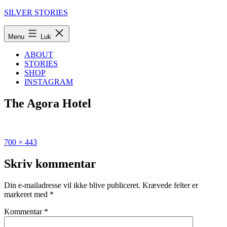
Fortsæt
SILVER STORIES
til
indhold
Menu
Luk
ABOUT
STORIES
SHOP
INSTAGRAM
The Agora Hotel
Fuld
Udgivet
700 × 443
størrelse
i
Den
Skriv kommentar
ultimative
guide
Din e-mailadresse vil ikke blive publiceret.
Krævede felter er
til
markeret med
*
Cypern
Kommentar
*