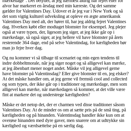
mærkedage”. Det betyder, at jeg nærmest aldrig har fejret eller for
alvor har markeret en årsdag med min kæreste. Og det samme
gælder for Valentines Day. Udover et år jeg var i New York og så
det som vigtig kulturel udveksling at opleve en ægte amerikansk
Valentines Day med alt, der hører til, har jeg aldrig fejret Valentines
dag. Hverken købt eller modtaget blomster for eksempel. Jeg plejer
også at være typen, der, ligesom jeg siger, at jeg ikke går op i
mærkedage, så også siger, at jeg hellere vil have blomster på årets
resterende 364 dage, end på selve Valentindag, for kærligheden bør
man jo fejre hver dag.
Og nu kommer vi så tilbage til scenariet og min egen tendens til
indre dobbeltmorale, når jeg siger noget og så alligevel kan mærke,
at jeg åbenbart mener noget andet. Måske vil jeg alligevel gerne
have blomster på Valentinsdag? Eller give blomster til en, jeg elsker?
At det måske handler om, at jeg gerne vil fremstå cool and collected
og som typen, der ikke går op i traditioner og mærkedage, men som
alligevel kan mærke, når mærkedagen så kommer, at det ville være
fint at markere det og understrege kærligheden?
Måske er det netop det, der er charmen ved disse traditioner såsom
Valentines Day. At de minder os om at sætte pris på de små ting, på
kærligheden og på hinanden. Valentinsdag handler ikke kun om at
overøse hinanden med dyre gaver, men snarere om at udtrykke sin
kærlighed og værdsættelse på en særlig dag.