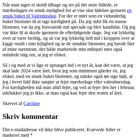
Når man tager et skridt tilbage og ser på det store billede, er
mærkedagen en smuk mulighed for at vise sine følelser gennem
en
smuk buket til Valentinsdag
. For der er intet som en vidunderlig
buket blomster til at sige kærlighed på. Da jeg sidst fik en masse
blomster, var da jeg forsvarede mit speciale og blev kandidat. Og jeg
var ikke til at skyde igennem de efterfølgende dage. Jeg var lykkelig
over at være færdig, og så var jeg lykkelig helt ind i kroppen over at
kigge rundt i min lejlighed og se de smukke blomster, jeg havde fået
af mine nærmeste, der både markerede min milepæl men også
mindede mig om, at jeg er elsket.
Så i og med at vi lige er sprunget ind i et nyt år, kan det være, at jeg
skal lade 2024 være året, hvor jeg som miminum glæder en, jeg
elsker, med en smuk buket blomster, og måske også tør sige højt, at
jeg i hvert fald ikke nægter at fejre mærkedage eller valentinesdag.
For kærligheden må man altid fejre, og ved at fejre den her i februar,
udelukker jeg jo ikke, at man også kan fejre den resten af året.
Udgivet
Skrevet af
Caroline
11.
Kategoriseret
januar
som
Skriv kommentar
2024
My
life
Din e-mailadresse vil ikke blive publiceret.
Krævede felter er
markeret med
*