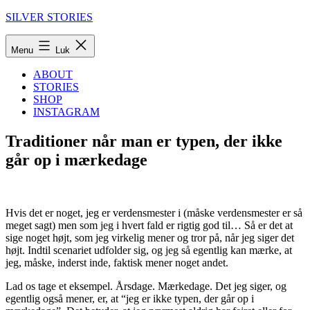
Fortsæt
SILVER STORIES
til
indhold
Menu
Luk
ABOUT
STORIES
SHOP
INSTAGRAM
Traditioner når man er typen, der ikke
går op i mærkedage
Hvis det er noget, jeg er verdensmester i (måske verdensmester er så
meget sagt) men som jeg i hvert fald er rigtig god til… Så er det at
sige noget højt, som jeg virkelig mener og tror på, når jeg siger det
højt. Indtil scenariet udfolder sig, og jeg så egentlig kan mærke, at
jeg, måske, inderst inde, faktisk mener noget andet.
Lad os tage et eksempel. Årsdage. Mærkedage. Det jeg siger, og
egentlig også mener, er, at “jeg er ikke typen, der går op i