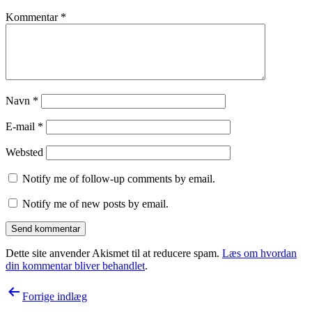
Kommentar
*
Navn
*
E-mail
*
Websted
Notify me of follow-up comments by email.
Notify me of new posts by email.
Dette site anvender Akismet til at reducere spam.
Læs om hvordan
din kommentar bliver behandlet
.
Indlægsnavigation
Forrige indlæg