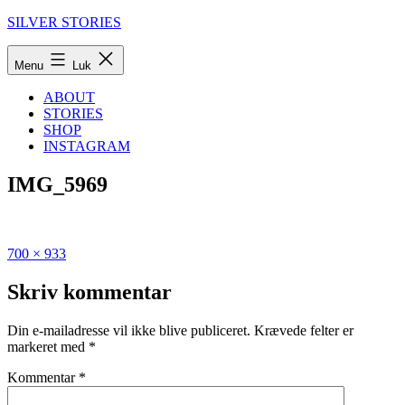
Fortsæt
SILVER STORIES
til
indhold
Menu
Luk
ABOUT
STORIES
SHOP
INSTAGRAM
IMG_5969
Fuld
Udgivet
700 × 933
størrelse
i
Rejseguide
Skriv kommentar
til
Albanien:
Din e-mailadresse vil ikke blive publiceret.
Krævede felter er
de
markeret med
*
lækreste
steder
Kommentar
*
i
Albanien