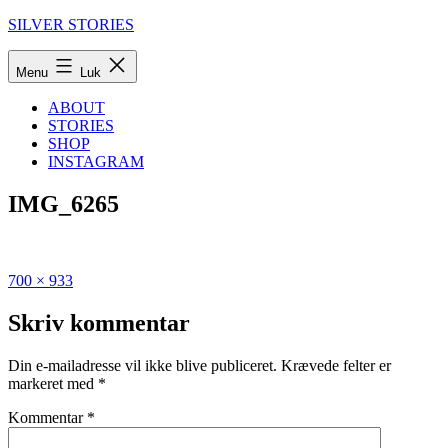
Fortsæt
SILVER STORIES
til
indhold
Menu
Luk
ABOUT
STORIES
SHOP
INSTAGRAM
IMG_6265
Fuld
Udgivet
700 × 933
størrelse
i
Rejseguide
Skriv kommentar
til
Albanien:
Din e-mailadresse vil ikke blive publiceret.
Krævede felter er
de
markeret med
*
lækreste
steder
Kommentar
*
i
Albanien