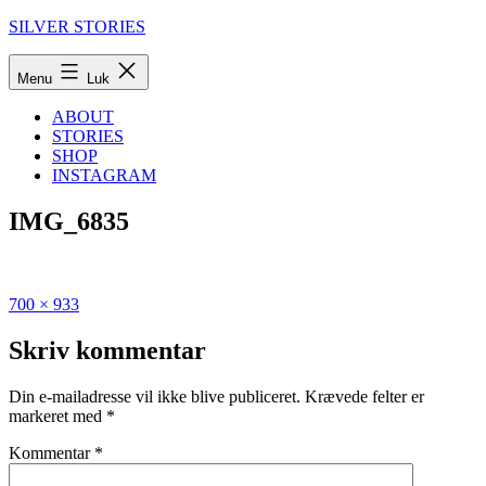
Fortsæt
SILVER STORIES
til
indhold
Menu
Luk
ABOUT
STORIES
SHOP
INSTAGRAM
IMG_6835
Fuld
Udgivet
700 × 933
størrelse
i
Rejseguide
Skriv kommentar
til
Albanien:
Din e-mailadresse vil ikke blive publiceret.
Krævede felter er
de
markeret med
*
lækreste
steder
Kommentar
*
i
Albanien