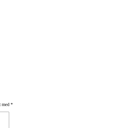
et med
*