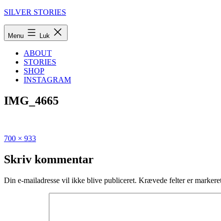
Fortsæt
SILVER STORIES
til
indhold
Menu
Luk
ABOUT
STORIES
SHOP
INSTAGRAM
IMG_4665
Fuld
Udgivet
700 × 933
størrelse
i
Den
Skriv kommentar
store
guide
Din e-mailadresse vil ikke blive publiceret.
Krævede felter er marker
til
syv
fantastiske
dage
i