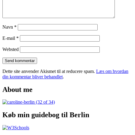
Georgien
og
hippe
Tbilisi
Navn
*
E-mail
*
Websted
Dette site anvender Akismet til at reducere spam.
Læs om hvordan
din kommentar bliver behandlet
.
About me
Køb min guidebog til Berlin