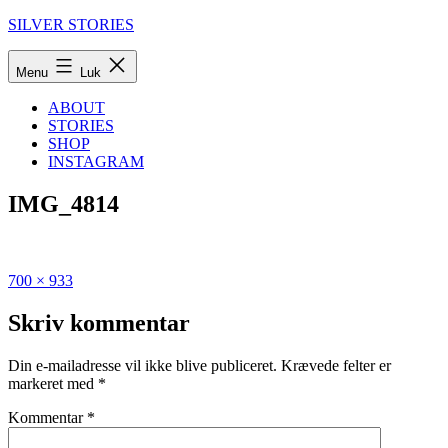
Fortsæt
SILVER STORIES
til
indhold
Menu
Luk
ABOUT
STORIES
SHOP
INSTAGRAM
IMG_4814
Fuld
Udgivet
700 × 933
størrelse
i
Den
Skriv kommentar
store
guide
Din e-mailadresse vil ikke blive publiceret.
Krævede felter er
til
markeret med
*
syv
fantastiske
Kommentar
*
dage
i