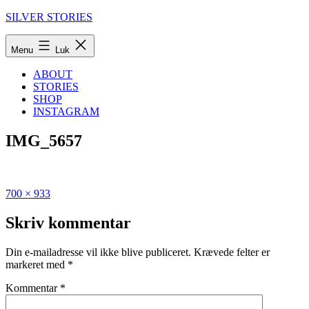
Fortsæt
SILVER STORIES
til
indhold
Menu
Luk
ABOUT
STORIES
SHOP
INSTAGRAM
IMG_5657
Fuld
Udgivet
700 × 933
størrelse
i
Den
Skriv kommentar
store
guide
Din e-mailadresse vil ikke blive publiceret.
Krævede felter er
til
markeret med
*
syv
fantastiske
Kommentar
*
dage
i