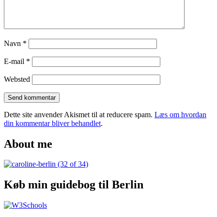
Georgien
og
hippe
Tbilisi
Navn
*
E-mail
*
Websted
Dette site anvender Akismet til at reducere spam.
Læs om hvordan
din kommentar bliver behandlet
.
About me
Køb min guidebog til Berlin