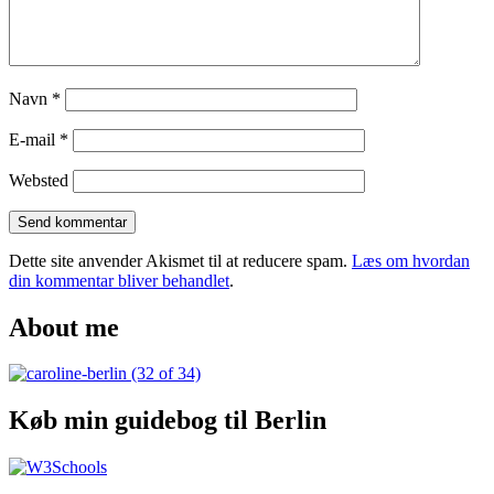
Agra
Navn
*
E-mail
*
Websted
Dette site anvender Akismet til at reducere spam.
Læs om hvordan
din kommentar bliver behandlet
.
About me
Køb min guidebog til Berlin