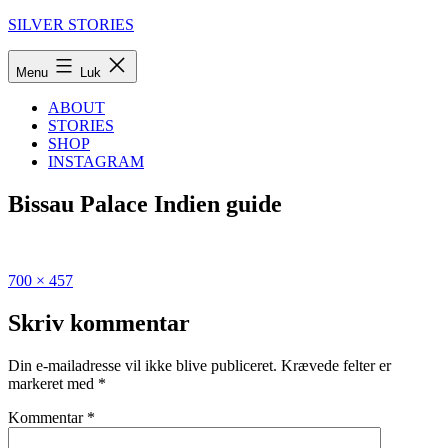
Fortsæt
SILVER STORIES
til
indhold
Menu
Luk
ABOUT
STORIES
SHOP
INSTAGRAM
Bissau Palace Indien guide
Fuld
Udgivet
700 × 457
størrelse
i
Min
Skriv kommentar
guide
til
Din e-mailadresse vil ikke blive publiceret.
Krævede felter er
Nordindien
markeret med
*
–
Delhi,
Kommentar
*
Jaipur
og