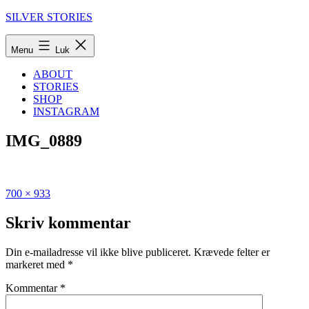
Fortsæt
SILVER STORIES
til
indhold
Menu
Luk
ABOUT
STORIES
SHOP
INSTAGRAM
IMG_0889
Fuld
Udgivet
700 × 933
størrelse
i
Min
Skriv kommentar
guide
til
Din e-mailadresse vil ikke blive publiceret.
Krævede felter er
Nordindien
markeret med
*
–
Delhi,
Kommentar
*
Jaipur
og