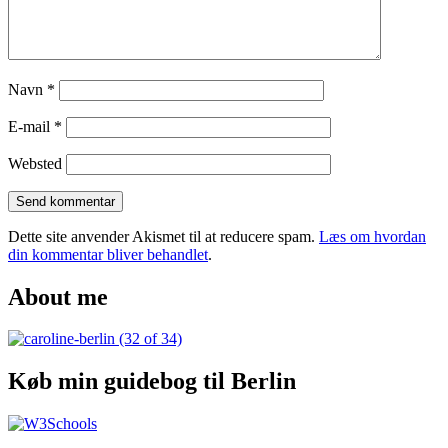
Agra
Navn
*
E-mail
*
Websted
Dette site anvender Akismet til at reducere spam.
Læs om hvordan
din kommentar bliver behandlet
.
About me
Køb min guidebog til Berlin