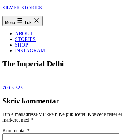
Fortsæt
SILVER STORIES
til
indhold
Menu
Luk
ABOUT
STORIES
SHOP
INSTAGRAM
The Imperial Delhi
Fuld
Udgivet
700 × 525
størrelse
i
Min
Skriv kommentar
guide
til
Din e-mailadresse vil ikke blive publiceret.
Krævede felter er
Nordindien
markeret med
*
–
Delhi,
Kommentar
*
Jaipur
og