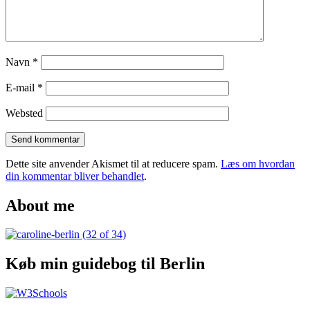
Agra
Navn
*
E-mail
*
Websted
Dette site anvender Akismet til at reducere spam.
Læs om hvordan
din kommentar bliver behandlet
.
About me
Køb min guidebog til Berlin