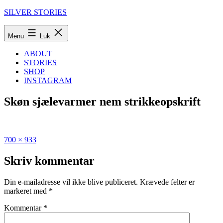
Fortsæt
SILVER STORIES
til
indhold
Menu
Luk
ABOUT
STORIES
SHOP
INSTAGRAM
Skøn sjælevarmer nem strikkeopskrift
Fuld
Udgivet
700 × 933
størrelse
i
Skøn
Skriv kommentar
sjælevarmer
–
Din e-mailadresse vil ikke blive publiceret.
Krævede felter er
strikkeopskrift
markeret med
*
Kommentar
*