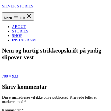
Fortsæt
SILVER STORIES
til
indhold
Menu
Luk
ABOUT
STORIES
SHOP
INSTAGRAM
Nem og hurtig strikkeopskrift på yndig
slipover vest
Fuld
Udgivet
700 × 933
størrelse
i
Bolsje-
Skriv kommentar
slipover
–
Din e-mailadresse vil ikke blive publiceret.
Krævede felter er
Strikkeopskrift
markeret med
*
Kommentar
*