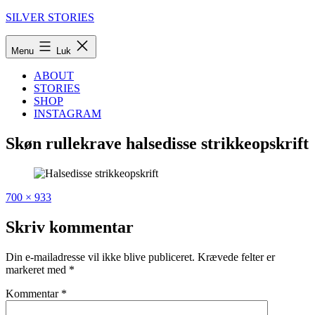
Fortsæt
SILVER STORIES
til
indhold
Menu
Luk
ABOUT
STORIES
SHOP
INSTAGRAM
Skøn rullekrave halsedisse strikkeopskrift
Fuld
Udgivet
700 × 933
størrelse
i
Skøn
Skriv kommentar
(og
smart!)
Din e-mailadresse vil ikke blive publiceret.
Krævede felter er
halsedisse
markeret med
*
–
strikkeopskrift
Kommentar
*