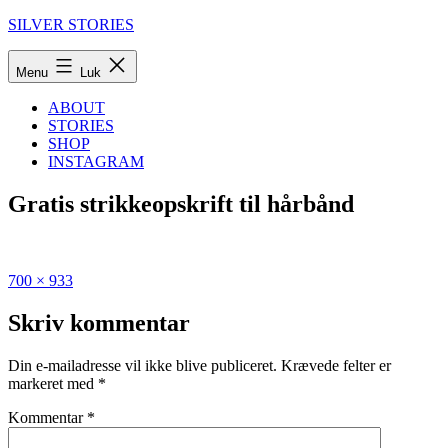
Fortsæt
SILVER STORIES
til
indhold
Menu
Luk
ABOUT
STORIES
SHOP
INSTAGRAM
Gratis strikkeopskrift til hårbånd
Fuld
Udgivet
700 × 933
størrelse
i
Strikket
Skriv kommentar
scrunchie
/
Din e-mailadresse vil ikke blive publiceret.
Krævede felter er
hårelastik
markeret med
*
–
gratis
Kommentar
*
strikkeopskrift