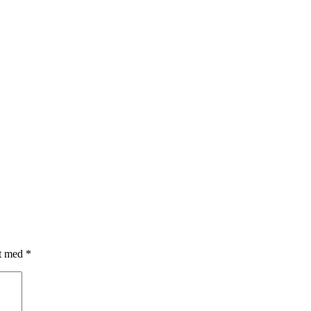
et med
*