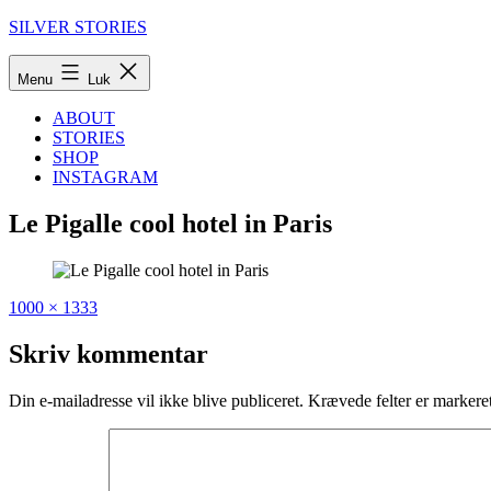
Fortsæt
SILVER STORIES
til
indhold
Menu
Luk
ABOUT
STORIES
SHOP
INSTAGRAM
Le Pigalle cool hotel in Paris
Fuld
Udgivet
1000 × 1333
størrelse
i
Le
Skriv kommentar
Pigalle:
The
Din e-mailadresse vil ikke blive publiceret.
Krævede felter er marker
hippest
hotel
in
Paris