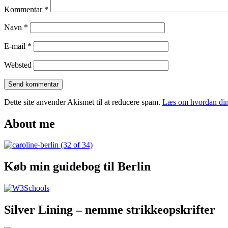
Kommentar
*
Navn
*
E-mail
*
Websted
Dette site anvender Akismet til at reducere spam.
Læs om hvordan din
About me
Køb min guidebog til Berlin
Silver Lining – nemme strikkeopskrifter