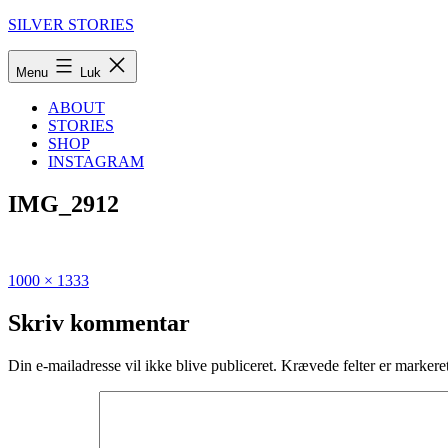
Fortsæt
SILVER STORIES
til
indhold
Menu
Luk
ABOUT
STORIES
SHOP
INSTAGRAM
IMG_2912
Fuld
Udgivet
1000 × 1333
størrelse
i
48
Skriv kommentar
hours
in
Din e-mailadresse vil ikke blive publiceret.
Krævede felter er marker
Brussels