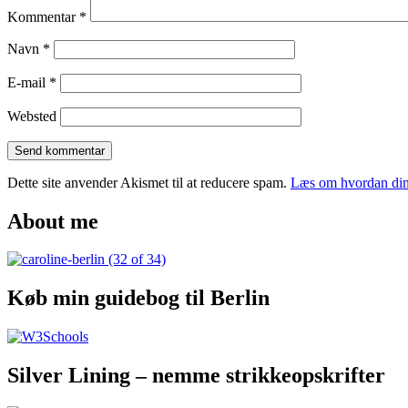
Kommentar
*
Navn
*
E-mail
*
Websted
Dette site anvender Akismet til at reducere spam.
Læs om hvordan din
About me
Køb min guidebog til Berlin
Silver Lining – nemme strikkeopskrifter