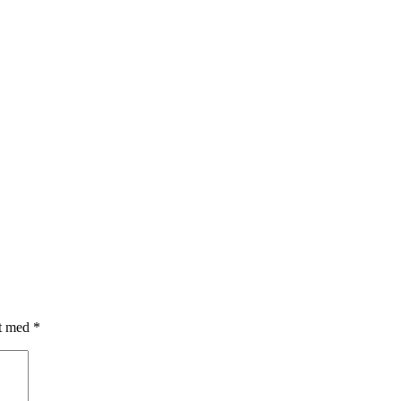
et med
*