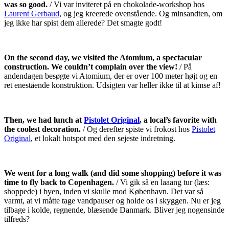
was so good.
/ Vi var inviteret på en chokolade-workshop hos
Laurent Gerbaud
, og jeg kreerede ovenstående. Og minsandten, om
jeg ikke har spist dem allerede? Det smagte godt!
On the second day, we visited the Atomium, a spectacular
construction. We couldn’t complain over the view!
/ På
andendagen besøgte vi Atomium, der er over 100 meter højt og en
ret enestående konstruktion. Udsigten var heller ikke til at kimse af!
Then, we had lunch at
Pistolet Original
, a local’s favorite with
the coolest decoration.
/ Og derefter spiste vi frokost hos
Pistolet
Original
, et lokalt hotspot med den sejeste indretning.
We went for a long walk (and did some shopping) before it was
time to fly back to Copenhagen.
/ Vi gik så en laaang tur (læs:
shoppede) i byen, inden vi skulle mod København. Det var så
varmt, at vi måtte tage vandpauser og holde os i skyggen. Nu er jeg
tilbage i kolde, regnende, blæsende Danmark. Bliver jeg nogensinde
tilfreds?