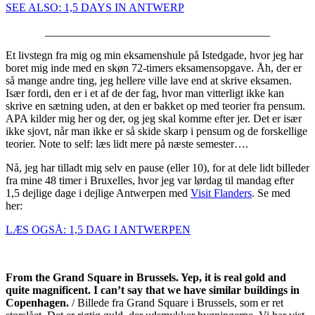
SEE ALSO: 1,5 DAYS IN ANTWERP
________________________________________
Et livstegn fra mig og min eksamenshule på Istedgade, hvor jeg har
boret mig inde med en skøn 72-timers eksamensopgave. Åh, der er
så mange andre ting, jeg hellere ville lave end at skrive eksamen.
Især fordi, den er i et af de der fag, hvor man vitterligt ikke kan
skrive en sætning uden, at den er bakket op med teorier fra pensum.
APA kilder mig her og der, og jeg skal komme efter jer. Det er især
ikke sjovt, når man ikke er så skide skarp i pensum og de forskellige
teorier. Note to self: læs lidt mere på næste semester….
Nå, jeg har tilladt mig selv en pause (eller 10), for at dele lidt billeder
fra mine 48 timer i Bruxelles, hvor jeg var lørdag til mandag efter
1,5 dejlige dage i dejlige Antwerpen med
Visit Flanders
. Se med
her:
LÆS OGSÅ: 1,5 DAG I ANTWERPEN
From the Grand Square in Brussels. Yep, it is real gold and
quite magnificent. I can’t say that we have similar buildings in
Copenhagen.
/ Billede fra Grand Square i Brussels, som er ret