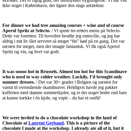
storslået. Det er rigtig guld, der udsmykker bygningerne. Vi har vist
ikke noget i København, der ligner den slags arkitektur.
For dinner we had tree amazing courses + wine and of course
Aperol Spritz at Selecto.
/ Vi spiste tre-retters menu på Selecto.
Dette var forretten. Til hovedret bestilte jeg entrecôte, og jeg har
aldrig i mit liv fået serveret så meget “fin” kød på en gang. Det var
næsten for meget, men det smagte fantastisk. Vi fik også Aperol
Spritz og vin, og livet var godt.
It was soooo hot in Brussels. Almost too hot for this Scandinave
who is used to way colder weather. Luckily, I’d brought only
summer dresses.
/ Det var 30+ grader i Belgien og næsten for
varmt til ovenstående skandinaver. Heldigvis havde jeg pakket
kufferten med skønne sommerkjoler, og er der noget bedre end bare
at kunne trække i én kjole, og vupti – du har et outfit!
We were invited to do a chocolate workshop in the land of
Chocolate at
Laurent Gerbaud
. This is a picture of the
chocolate I made at the workshop. I already ate all of it, but it