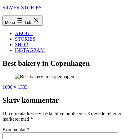
Fortsæt
SILVER STORIES
til
indhold
Menu
Luk
ABOUT
STORIES
SHOP
INSTAGRAM
Best bakery in Copenhagen
Fuld
Udgivet
1000 × 1333
størrelse
i
The
Skriv kommentar
new,
hyped
Din e-mailadresse vil ikke blive publiceret.
Krævede felter er
bakery
markeret med
*
in
town
Kommentar
*
–
Juno