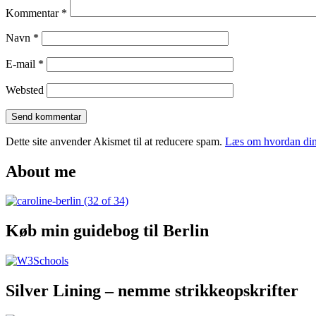
Kommentar
*
Navn
*
E-mail
*
Websted
Dette site anvender Akismet til at reducere spam.
Læs om hvordan din
About me
Køb min guidebog til Berlin
Silver Lining – nemme strikkeopskrifter