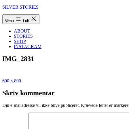
Fortsæt
SILVER STORIES
til
indhold
Menu
Luk
ABOUT
STORIES
SHOP
INSTAGRAM
IMG_2831
Fuld
Udgivet
600 × 800
størrelse
i
Hipster
Skriv kommentar
travel
guide
Din e-mailadresse vil ikke blive publiceret.
Krævede felter er marker
to
Antwerp,
Belgium