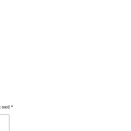
et med
*