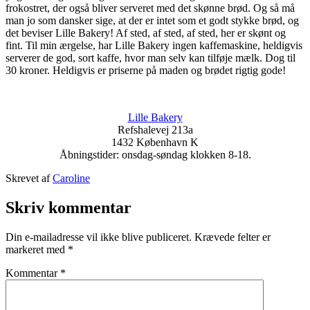
frokostret, der også bliver serveret med det skønne brød. Og så må
man jo som dansker sige, at der er intet som et godt stykke brød, og
det beviser Lille Bakery! Af sted, af sted, af sted, her er skønt og
fint. Til min ærgelse, har Lille Bakery ingen kaffemaskine, heldigvis
serverer de god, sort kaffe, hvor man selv kan tilføje mælk. Dog til
30 kroner. Heldigvis er priserne på maden og brødet rigtig gode!
Lille Bakery
Refshalevej 213a
1432 København K
Åbningstider: onsdag-søndag klokken 8-18.
Udgivet
Skrevet af
Caroline
25.
Kategoriseret
juni
som
Skriv kommentar
2018
Copenhagen
,
Denmark
,
Din e-mailadresse vil ikke blive publiceret.
Krævede felter er
TRAVEL
markeret med
*
STORIES
Kommentar
*