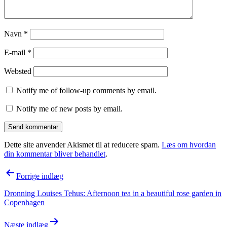
Navn
*
E-mail
*
Websted
Notify me of follow-up comments by email.
Notify me of new posts by email.
Dette site anvender Akismet til at reducere spam.
Læs om hvordan
din kommentar bliver behandlet
.
Indlægsnavigation
Forrige indlæg
Dronning Louises Tehus: Afternoon tea in a beautiful rose garden in
Copenhagen
Næste indlæg