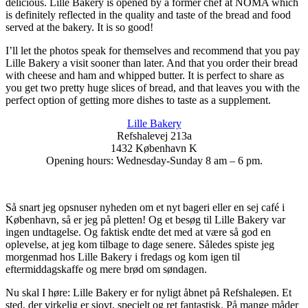
delicious. Lille Bakery is opened by a former chef at NOMA which
is definitely reflected in the quality and taste of the bread and food
served at the bakery. It is so good!
I’ll let the photos speak for themselves and recommend that you pay
Lille Bakery a visit sooner than later. And that you order their bread
with cheese and ham and whipped butter. It is perfect to share as
you get two pretty huge slices of bread, and that leaves you with the
perfect option of getting more dishes to taste as a supplement.
Lille Bakery
Refshalevej 213a
1432 København K
Opening hours: Wednesday-Sunday 8 am – 6 pm.
Så snart jeg opsnuser nyheden om et nyt bageri eller en sej café i
København, så er jeg på pletten! Og et besøg til Lille Bakery var
ingen undtagelse. Og faktisk endte det med at være så god en
oplevelse, at jeg kom tilbage to dage senere. Således spiste jeg
morgenmad hos Lille Bakery i fredags og kom igen til
eftermiddagskaffe og mere brød om søndagen.
Nu skal I høre: Lille Bakery er for nyligt åbnet på Refshaleøen. Et
sted, der virkelig er sjovt, specielt og ret fantastisk. På mange måder