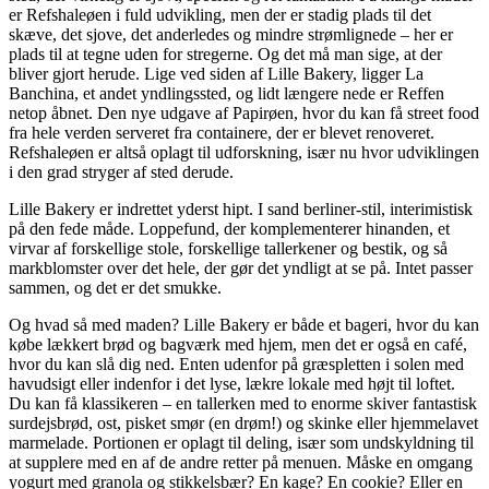
er Refshaleøen i fuld udvikling, men der er stadig plads til det
skæve, det sjove, det anderledes og mindre strømlignede – her er
plads til at tegne uden for stregerne. Og det må man sige, at der
bliver gjort herude. Lige ved siden af Lille Bakery, ligger La
Banchina, et andet yndlingssted, og lidt længere nede er Reffen
netop åbnet. Den nye udgave af Papirøen, hvor du kan få street food
fra hele verden serveret fra containere, der er blevet renoveret.
Refshaleøen er altså oplagt til udforskning, især nu hvor udviklingen
i den grad stryger af sted derude.
Lille Bakery er indrettet yderst hipt. I sand berliner-stil, interimistisk
på den fede måde. Loppefund, der komplementerer hinanden, et
virvar af forskellige stole, forskellige tallerkener og bestik, og så
markblomster over det hele, der gør det yndligt at se på. Intet passer
sammen, og det er det smukke.
Og hvad så med maden? Lille Bakery er både et bageri, hvor du kan
købe lækkert brød og bagværk med hjem, men det er også en café,
hvor du kan slå dig ned. Enten udenfor på græspletten i solen med
havudsigt eller indenfor i det lyse, lækre lokale med højt til loftet.
Du kan få klassikeren – en tallerken med to enorme skiver fantastisk
surdejsbrød, ost, pisket smør (en drøm!) og skinke eller hjemmelavet
marmelade. Portionen er oplagt til deling, især som undskyldning til
at supplere med en af de andre retter på menuen. Måske en omgang
yogurt med granola og stikkelsbær? En kage? En cookie? Eller en