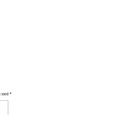
et med
*