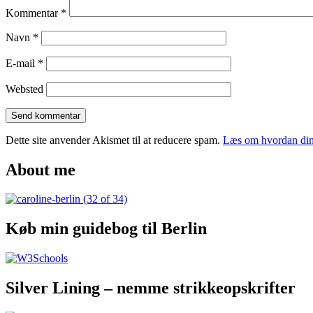
to
Kommentar
*
New
York
Navn
*
City
E-mail
*
Websted
Dette site anvender Akismet til at reducere spam.
Læs om hvordan din
About me
Køb min guidebog til Berlin
Silver Lining – nemme strikkeopskrifter