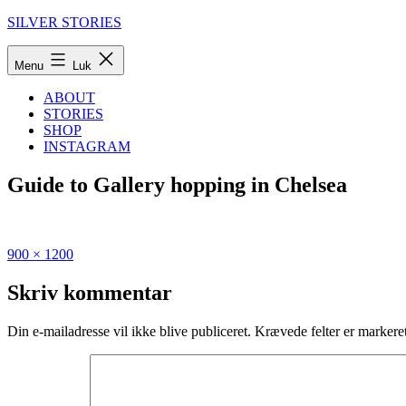
Fortsæt
SILVER STORIES
til
indhold
Menu
Luk
ABOUT
STORIES
SHOP
INSTAGRAM
Guide to Gallery hopping in Chelsea
Fuld
Udgivet
900 × 1200
størrelse
i
My
Skriv kommentar
favorite
NYC
Din e-mailadresse vil ikke blive publiceret.
Krævede felter er marker
spots:
A
first
timer’s
guide