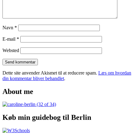
Zurich
Navn
*
E-mail
*
Websted
Dette site anvender Akismet til at reducere spam.
Læs om hvordan
din kommentar bliver behandlet
.
About me
Køb min guidebog til Berlin