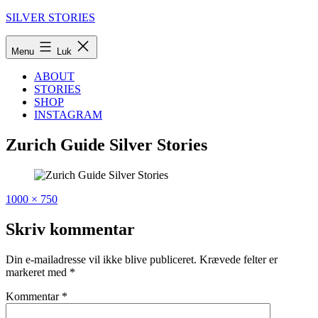
Fortsæt
SILVER STORIES
til
indhold
Menu
Luk
ABOUT
STORIES
SHOP
INSTAGRAM
Zurich Guide Silver Stories
Fuld
Udgivet
1000 × 750
størrelse
i
Hip
Skriv kommentar
Zurich:
Five
Din e-mailadresse vil ikke blive publiceret.
Krævede felter er
spots
markeret med
*
you
must
Kommentar
*
visit
in