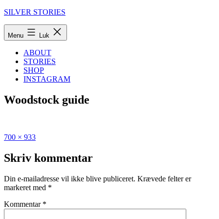
Fortsæt
SILVER STORIES
til
indhold
Menu
Luk
ABOUT
STORIES
SHOP
INSTAGRAM
Woodstock guide
Fuld
Udgivet
700 × 933
størrelse
i
Kingston,
Skriv kommentar
Woodstock,
Hudson:
Din e-mailadresse vil ikke blive publiceret.
Krævede felter er
Hip
markeret med
*
guide
to
Kommentar
*
Upstate
New