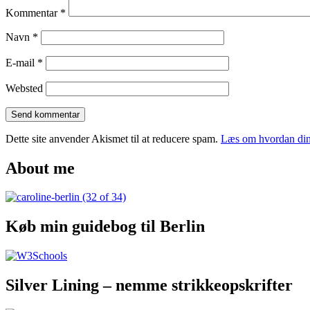
Kommentar
*
Navn
*
E-mail
*
Websted
Dette site anvender Akismet til at reducere spam.
Læs om hvordan din
About me
Køb min guidebog til Berlin
Silver Lining – nemme strikkeopskrifter