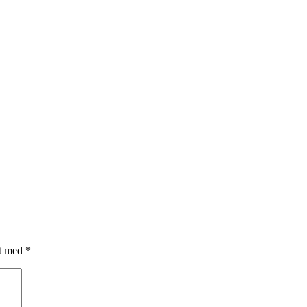
et med
*