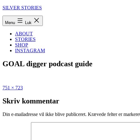
Fortsæt
SILVER STORIES
til
indhold
Menu
Luk
ABOUT
STORIES
SHOP
INSTAGRAM
GOAL digger podcast guide
Fuld
Udgivet
751 × 723
størrelse
i
Guide:
Skriv kommentar
De
75
Din e-mailadresse vil ikke blive publiceret.
Krævede felter er marker
absolut
bedste
podcasts