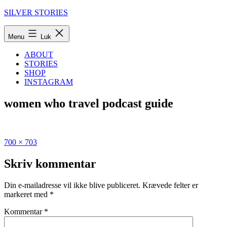
Fortsæt
SILVER STORIES
til
indhold
Menu
Luk
ABOUT
STORIES
SHOP
INSTAGRAM
women who travel podcast guide
Fuld
Udgivet
700 × 703
størrelse
i
Guide:
Skriv kommentar
De
75
Din e-mailadresse vil ikke blive publiceret.
Krævede felter er
absolut
markeret med
*
bedste
podcasts
Kommentar
*