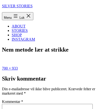
Fortsæt
SILVER STORIES
til
indhold
Menu
Luk
ABOUT
STORIES
SHOP
INSTAGRAM
Nem metode lær at strikke
Fuld
Udgivet
700 × 933
størrelse
i
Guide:
Skriv kommentar
Sådan
lærer
Din e-mailadresse vil ikke blive publiceret.
Krævede felter er
du
markeret med
*
at
strikke
Kommentar
*