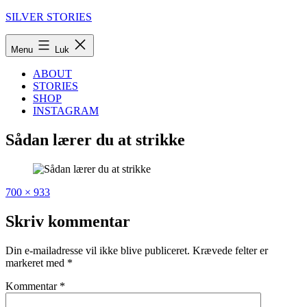
Fortsæt
SILVER STORIES
til
indhold
Menu
Luk
ABOUT
STORIES
SHOP
INSTAGRAM
Sådan lærer du at strikke
Fuld
Udgivet
700 × 933
størrelse
i
Guide:
Skriv kommentar
Sådan
lærer
Din e-mailadresse vil ikke blive publiceret.
Krævede felter er
du
markeret med
*
at
strikke
Kommentar
*