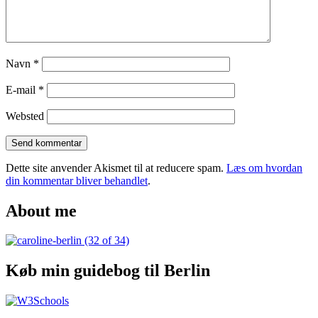
skal
opleve
i
Odense
Navn
*
E-mail
*
Websted
Dette site anvender Akismet til at reducere spam.
Læs om hvordan
din kommentar bliver behandlet
.
About me
Køb min guidebog til Berlin