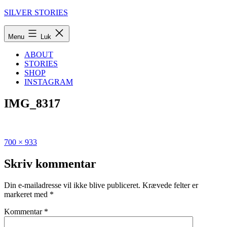
Fortsæt
SILVER STORIES
til
indhold
Menu
Luk
ABOUT
STORIES
SHOP
INSTAGRAM
IMG_8317
Fuld
Udgivet
700 × 933
størrelse
i
Fyn
Skriv kommentar
er
fin:
Din e-mailadresse vil ikke blive publiceret.
Krævede felter er
Her
markeret med
*
er
8
Kommentar
*
steder,
du