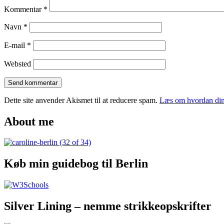
i
Kommentar
*
København
Navn
*
E-mail
*
Websted
Dette site anvender Akismet til at reducere spam.
Læs om hvordan din
About me
Køb min guidebog til Berlin
Silver Lining – nemme strikkeopskrifter