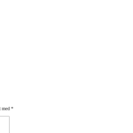
et med
*