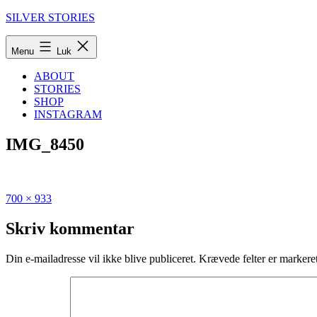
Fortsæt
SILVER STORIES
til
indhold
Menu
Luk
ABOUT
STORIES
SHOP
INSTAGRAM
IMG_8450
Fuld
Udgivet
700 × 933
størrelse
i
Oktober
Skriv kommentar
2020:
Fire
Din e-mailadresse vil ikke blive publiceret.
Krævede felter er marker
nye
spisesteder
du
skal
opleve