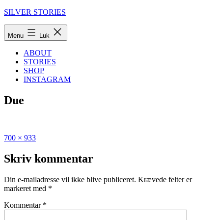
Fortsæt
SILVER STORIES
til
indhold
Menu
Luk
ABOUT
STORIES
SHOP
INSTAGRAM
Due
Fuld
Udgivet
700 × 933
størrelse
i
Den
Skriv kommentar
ultimative
guide
Din e-mailadresse vil ikke blive publiceret.
Krævede felter er
til
markeret med
*
Bornholm
om
Kommentar
*
vinteren