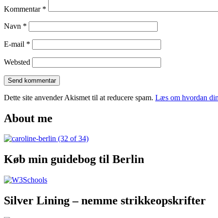
Kommentar
*
Navn
*
E-mail
*
Websted
Dette site anvender Akismet til at reducere spam.
Læs om hvordan din
About me
Køb min guidebog til Berlin
Silver Lining – nemme strikkeopskrifter