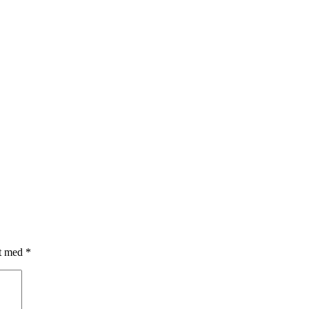
et med
*