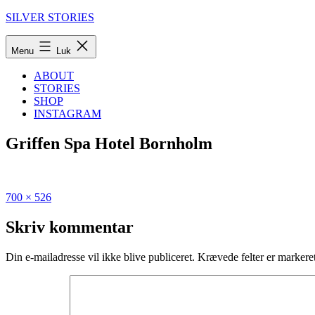
Fortsæt
SILVER STORIES
til
indhold
Menu
Luk
ABOUT
STORIES
SHOP
INSTAGRAM
Griffen Spa Hotel Bornholm
Fuld
Udgivet
700 × 526
størrelse
i
Den
Skriv kommentar
ultimative
guide
Din e-mailadresse vil ikke blive publiceret.
Krævede felter er marker
til
Bornholm
om
vinteren