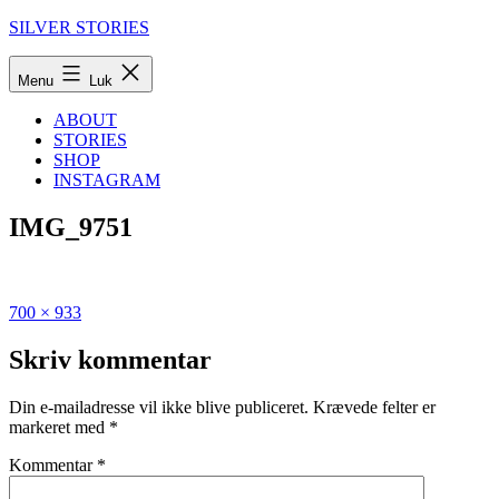
Fortsæt
SILVER STORIES
til
indhold
Menu
Luk
ABOUT
STORIES
SHOP
INSTAGRAM
IMG_9751
Fuld
Udgivet
700 × 933
størrelse
i
Den
Skriv kommentar
ultimative
guide
Din e-mailadresse vil ikke blive publiceret.
Krævede felter er
til
markeret med
*
Skagen
Kommentar
*