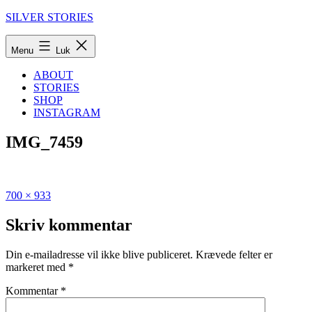
Fortsæt
SILVER STORIES
til
indhold
Menu
Luk
ABOUT
STORIES
SHOP
INSTAGRAM
IMG_7459
Fuld
Udgivet
700 × 933
størrelse
i
Den
Skriv kommentar
ultimative
guide
Din e-mailadresse vil ikke blive publiceret.
Krævede felter er
til
markeret med
*
Bukarest
Kommentar
*