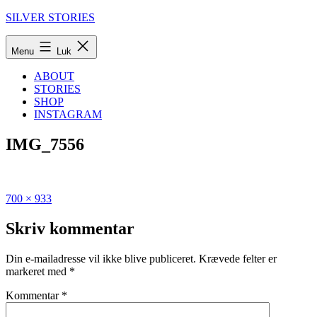
Fortsæt
SILVER STORIES
til
indhold
Menu
Luk
ABOUT
STORIES
SHOP
INSTAGRAM
IMG_7556
Fuld
Udgivet
700 × 933
størrelse
i
Den
Skriv kommentar
ultimative
guide
Din e-mailadresse vil ikke blive publiceret.
Krævede felter er
til
markeret med
*
Bukarest
Kommentar
*