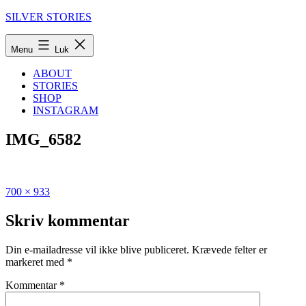
Fortsæt
SILVER STORIES
til
indhold
Menu
Luk
ABOUT
STORIES
SHOP
INSTAGRAM
IMG_6582
Fuld
Udgivet
700 × 933
størrelse
i
Jeg
Skriv kommentar
er
startet
Din e-mailadresse vil ikke blive publiceret.
Krævede felter er
i
markeret med
*
et
forløb
Kommentar
*
mod
hårtab