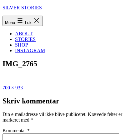
Fortsæt
SILVER STORIES
til
indhold
Menu
Luk
ABOUT
STORIES
SHOP
INSTAGRAM
IMG_2765
Fuld
Udgivet
700 × 933
størrelse
i
Den
Skriv kommentar
ultimative
guide
Din e-mailadresse vil ikke blive publiceret.
Krævede felter er
til
markeret med
*
Flensborg
Kommentar
*