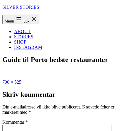
Fortsæt
SILVER STORIES
til
indhold
Menu
Luk
ABOUT
STORIES
SHOP
INSTAGRAM
Guide til Porto bedste restauranter
Fuld
Udgivet
700 × 525
størrelse
i
Den
Skriv kommentar
ultimative
guide
Din e-mailadresse vil ikke blive publiceret.
Krævede felter er
til
markeret med
*
Porto
Kommentar
*