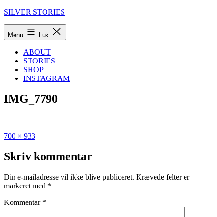
Fortsæt
SILVER STORIES
til
indhold
Menu
Luk
ABOUT
STORIES
SHOP
INSTAGRAM
IMG_7790
Fuld
Udgivet
700 × 933
størrelse
i
Den
Skriv kommentar
ultimative
guide
Din e-mailadresse vil ikke blive publiceret.
Krævede felter er
til
markeret med
*
Fejø
Kommentar
*