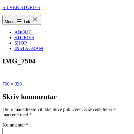
Fortsæt
SILVER STORIES
til
indhold
Menu
Luk
ABOUT
STORIES
SHOP
INSTAGRAM
IMG_7504
Fuld
Udgivet
700 × 933
størrelse
i
Den
Skriv kommentar
ultimative
guide
Din e-mailadresse vil ikke blive publiceret.
Krævede felter er
til
markeret med
*
Vilnius
i
Kommentar
*
Litauen