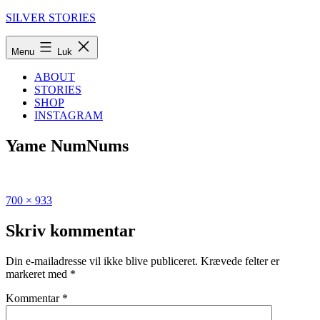
Fortsæt
SILVER STORIES
til
indhold
Menu
Luk
ABOUT
STORIES
SHOP
INSTAGRAM
Yame NumNums
Fuld
Udgivet
700 × 933
størrelse
i
The
Skriv kommentar
very
best
Din e-mailadresse vil ikke blive publiceret.
Krævede felter er
brunches
markeret med
*
in
Berlin
Kommentar
*
2025