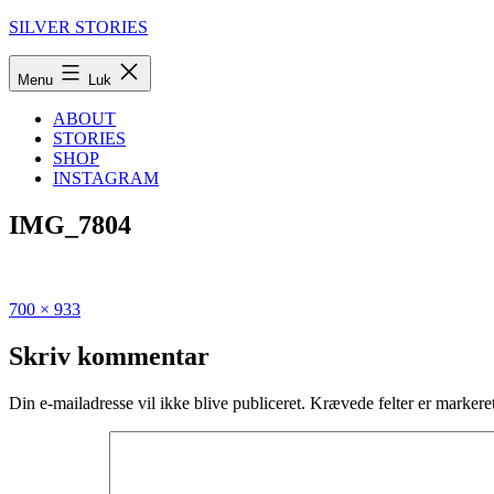
Fortsæt
SILVER STORIES
til
indhold
Menu
Luk
ABOUT
STORIES
SHOP
INSTAGRAM
IMG_7804
Fuld
Udgivet
700 × 933
størrelse
i
De
Skriv kommentar
bedste
træningssteder
Din e-mailadresse vil ikke blive publiceret.
Krævede felter er marker
i
København