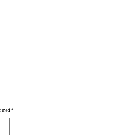
et med
*