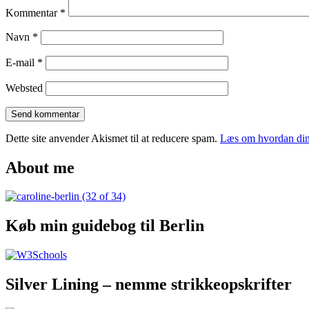
Kommentar
*
Navn
*
E-mail
*
Websted
Dette site anvender Akismet til at reducere spam.
Læs om hvordan din
About me
Køb min guidebog til Berlin
Silver Lining – nemme strikkeopskrifter